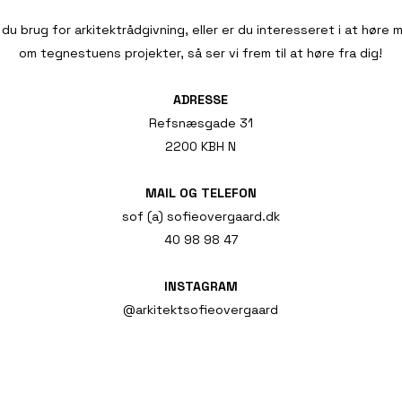
 du brug for arkitektrådgivning, eller er du interesseret i at høre 
om tegnestuens projekter, så ser vi frem til at høre fra dig!
ADRESSE
Refsnæsgade 31
2200 KBH N
MAIL OG TELEFON
sof (a) sofieovergaard.dk
40 98 98 47
INSTAGRAM
@arkitektsofieovergaard